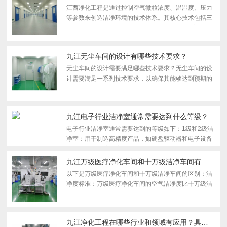
江西净化工程是通过控制空气微粒浓度、温湿度、压力
等参数来创造洁净环境的技术体系。其核心技术包括三
级过滤系统（初效、中效、HEPA/ULPA）、气流组织
设计（单向流 / 非单向流）以及压差控制。现代净化车
间普遍...
九江无尘车间的设计有哪些技术要求？
无尘车间的设计需要满足哪些技术要求？无尘车间的设
计需要满足一系列技术要求，以确保其能够达到预期的
洁净度和使用功能。以下是一些主要的设计要求：合理
的布局：无尘车间的布局应合理规划人员和物料的流动
路线，避...
九江电子行业洁净室通常需要达到什么等级？
电子行业洁净室通常需要达到的等级如下：1级和2级洁
净室：用于制造高精度产品，如硬盘驱动器和电子设备
等。10级洁净室：主要用于带宽小于2微米的半导体工
业。100级洁净室：适用于半导体制造、光刻、微电子
九江万级医疗净化车间和十万级洁净车间有什么区别？
制造等需要...
以下是万级医疗净化车间和十万级洁净车间的区别：洁
净度标准：万级医疗净化车间的空气洁净度比十万级洁
净车间更高。万级车间每立方米空气中大于等于0.5微米
的颗粒物数量不超过352000个，而十万级车间每立方
米空气中...
九江净化工程在哪些行业和领域有应用？具体场景是什么？