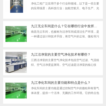
净化工程广泛应用于多个行业和领域，以下是一些主要
的应用场景：高科技行业：如航空航天、电子生产、光
电技术、生物工程等，需要净化工程来防止灰尘等污
染，确保产品质量和生产效率。医疗行业：医院的手术
室、重症监...
九江无尘车间是什么？它在哪些行业中发挥着重要作用？
南昌无尘车间，也被称为洁净车间或清洁生产环境，是
一种通过设计和技术手段，将空气中的尘埃、微粒等污
染物控制在极低水平的工作环境。这种车间在多个行业
中发挥着重要作用，特别是在半导体制造、生物医药、
精密机械...
九江洁净室的主要空气净化技术有哪些？
江西洁净室的主要空气净化技术包括空气过滤、气流组
织、空气洁净度监测等。空气过滤是洁净室的核心技
术，通过过滤器（如HEPA过滤器）去空气中的尘埃、
微粒等污染物。气流组织则通过合理设计送风口和回风
口的位置和数...
九江净化车间的主要功能和特点是什么？
净化车间的主要功能是通过控制空气中的微粒和有害气
体浓度，提供一个洁净、无菌的工作环境。它的特点包
括过滤系统，可以去空气中的尘埃等微粒；洁净工作台
和层流罩等设备，可以进一步降低局部区域的污染水