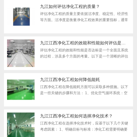
平；以及严...
九江如何评估净化工程的质量？
评估净化工程的质量主要依据洁净度、稳定性、经济性
等方面。洁净度是衡量净化工程效果的重要指标，通常
通过检测空气中的尘埃粒子数量来评估；稳定性则关注
净化系统在不同工况下的运行表现，包括温度、湿度、
风速等参...
九江江西净化工程的效能和性能如何评估是否达标
评估净化工程的效能和性能是否达标是一个全面且系统
的过程，涉及多个方面的考量。以下是一个清晰的评估
框架，结合了相关参考文章中的信息：一、空气洁净度
评估颗粒物浓度测试：使用激光颗粒计数仪等设备，对
净化区域...
九江江西净化工程如何降低能耗
江西净化工程在降低能耗方面可以采取多种措施。以下
是一些关键的步骤和方法： 1、优化空气循环系统：空
气循环系统在无尘车间中起着至关重要的作用，但也是
能耗较大的部分之一。通过优化系统设计，如合理设置
空气流...
九江江西净化工程如何选择净化技术？
江西净化工程在选择净化技术时，应基于以下几个关键
考虑因素： 1、明确目标与标准：净化工程需要明确要
达到的环境净化目标和质量标准。这有助于确定净化工