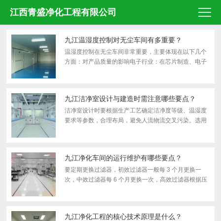
江西青盛净化工程有限公司
九江温湿度控制对无尘车间有多重要？
温湿度控制在无尘车间非常重要，主要体现在以下几个
方面：对产品质量的影响电子行业：在芯片制造、电子
组装等过程中，高湿度会使半导体材料和电子元件表面
吸附水分，导致性能下降，氧化加速，进而影响产品质
量。制药...
九江洁净室设计与建造时需注意哪些要点？
洁净室设计时要根据生产工艺确定洁净度等级、温湿度
要求等参数，合理布局，避免人流物流交叉污染。选用
符合要求的建筑材料，如墙板、地板等需光滑、无缝
隙、易清洁、耐腐蚀。配备高效的空气净化系统，包括
初效、...
九江净化车间的运行维护有哪些要点？
要定期更换过滤器，初效过滤器一般每 3 个月更换一
次，中效过滤器每 6 个月更换一次，高效过滤器根据压
差计显示更换，通常 1 - 2 年更换一次。空调系统需定
期清洗，每月对送回风口进行清洁，每季度对空调器表
冷器...
九江净化工程的核心技术原理是什么？