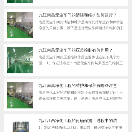
程的具体需求和技术要求。 2、分析污染物种类与浓
度：详细...
九江南昌无尘车间的清洁和维护如何进行？
南昌无尘车间的清洁和维护是确保其持续运行和保持洁
净度的关键步骤。以下是进行无尘车间清洁和维护的主
要步骤： 1、制定清洁计划：根据无尘车间的使用情
况，制定定期的清洁计划，并确保责任人按时执行。清
洁计划应...
九江南昌无尘车间的压差控制有何作用？
南昌无尘车间的压差控制作用主要体现在以下几个方
面： 1、保证洁净度：南昌无尘车间与周围空间维持正
的静压差（简称正压），可以确保在无尘车间正常工作
或空气平衡暂时受到破坏时，其洁净度不会受到邻室的
污染。这...
九江南昌净化工程的维护和保养有哪些注意事项？
南昌净化工程的维护和保养对于保持其长期稳定运行和
确保洁净度至关重要。以下是关于南昌净化工程维护和
保养的一些注意事项： 1、定期对净化系统的各个部分
进行检查，包括过滤器、风机、管道等，确保它们处于
良好状...
九江江西净化工程如何确保施工过程中的洁净度？
1、制定严格的施工计划：施工前，根据洁净室主要施