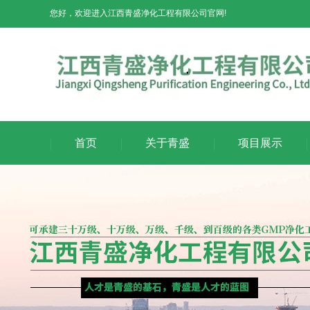
您好，欢迎进入江西青盛净化工程有限公司官网!
首页
关于青盛
项目展示