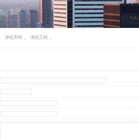
、
净化车间
、
净化工程
、